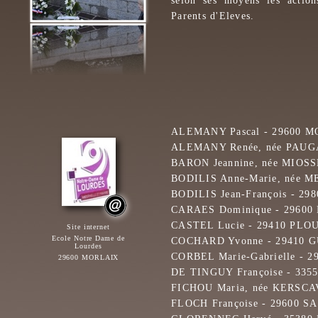
selon ses moyens les action
Parents d'Eleves.
ALEMANY Pascal - 29600 
ALEMANY Renée, née PAUG
BARON Jeannine, née MIOS
BODILIS Anne-Marie, née 
BODILIS Jean-François - 
CARAES Dominique - 2960
CASTEL Lucie - 29410 P
Site internet
Ecole Notre Dame de
COCHARD Yvonne - 29410 
Lourdes
CORBEL Marie-Gabrielle -
29600 MORLAIX
DE TINGUY Françoise - 33
FICHOU Maria, née KERSC
FLOCH Françoise - 29600