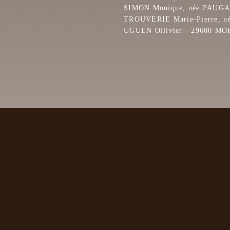
SIMON Monique, née PAUG
TROUVERIE Marie-Pierre, 
UGUEN Ollivier - 29600 M