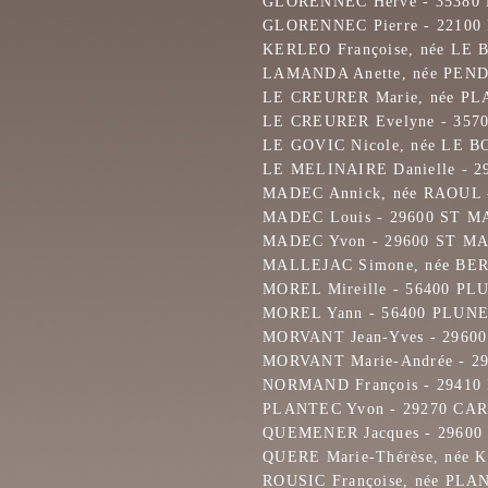
GLORENNEC Hervé - 35380
GLORENNEC Pierre - 22100
KERLEO Françoise, née LE
LAMANDA Anette, née PEN
LE CREURER Marie, née P
LE CREURER Evelyne - 357
LE GOVIC Nicole, née LE 
LE MELINAIRE Danielle - 
MADEC Annick, née RAOUL 
MADEC Louis - 29600 ST 
MADEC Yvon - 29600 ST M
MALLEJAC Simone, née B
MOREL Mireille - 56400 P
MOREL Yann - 56400 PLUN
MORVANT Jean-Yves - 296
MORVANT Marie-Andrée - 
NORMAND François - 2941
PLANTEC Yvon - 29270 CA
QUEMENER Jacques - 2960
QUERE Marie-Thérèse, née
ROUSIC Françoise, née PL